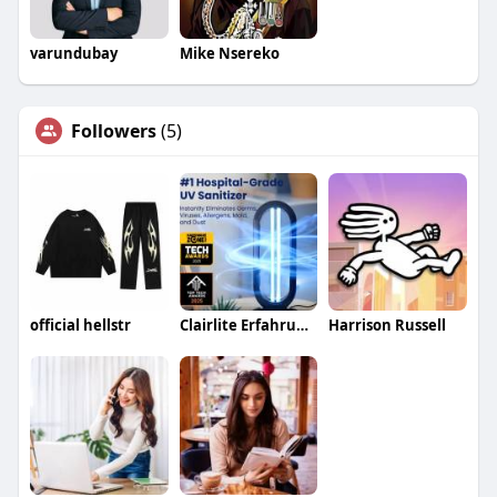
varundubay
Mike Nsereko
Followers
(5)
official hellstr
Clairlite Erfahrungen
Harrison Russell