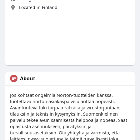
Located in Finland
About
Jos kohtaat ongelmia Norton-tuotteiden kanssa,
luotettava norton asiakaspalvelu auttaa nopeasti.
Asiantunteva tuki tarjoaa ratkaisuja virustorjuntaan,
tilauksiin ja teknisiin kysymyksiin. Suomenkielinen
palvelu tekee avun saamisesta helppoa ja nopeaa. Saat
opastusta asennukseen, päivityksiin ja
turvallisuusasetuksiin. Ota yhteyttä ja varmista, että
laitteesi pysyy suojattuna ja toimii turvallisesti joka