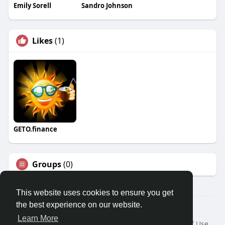
Emily Sorell
Sandro Johnson
Likes
(1)
GETO.finance
Groups
(0)
This website uses cookies to ensure you get
the best experience on our website.
Â© 2026 GETO Space
Learn More
Home
About
Contact Us
Privacy Policy
Terms of Use