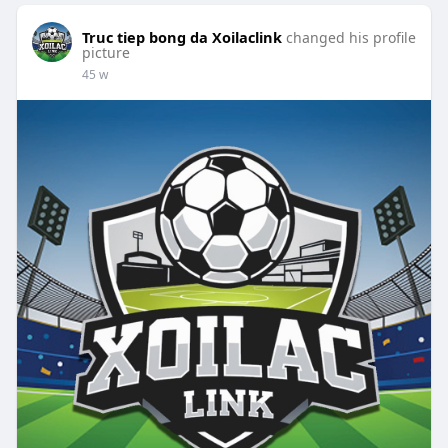
Truc tiep bong da Xoilaclink
changed his profile
picture
45 w