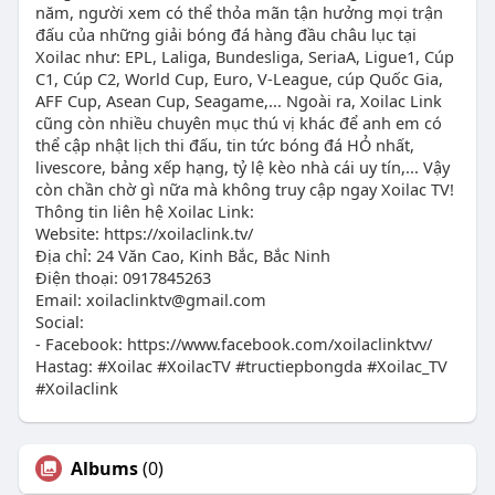
năm, người xem có thể thỏa mãn tận hưởng mọi trận
đấu của những giải bóng đá hàng đầu châu lục tại
Xoilac như: EPL, Laliga, Bundesliga, SeriaA, Ligue1, Cúp
C1, Cúp C2, World Cup, Euro, V-League, cúp Quốc Gia,
AFF Cup, Asean Cup, Seagame,... Ngoài ra, Xoilac Link
cũng còn nhiều chuyên mục thú vị khác để anh em có
thể cập nhật lịch thi đấu, tin tức bóng đá HỎ nhất,
livescore, bảng xếp hạng, tỷ lệ kèo nhà cái uy tín,... Vậy
còn chần chờ gì nữa mà không truy cập ngay Xoilac TV!
Thông tin liên hệ Xoilac Link:
Website: https://xoilaclink.tv/
Địa chỉ: 24 Văn Cao, Kinh Bắc, Bắc Ninh
Điện thoại: 0917845263
Email: xoilaclinktv@gmail.com
Social:
- Facebook: https://www.facebook.com/xoilaclinktvv/
Hastag: #Xoilac #XoilacTV #tructiepbongda #Xoilac_TV
#Xoilaclink
Albums
(0)