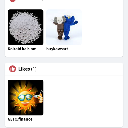
Kolraid kalsiom
buykawsart
Likes
(1)
GETO.finance