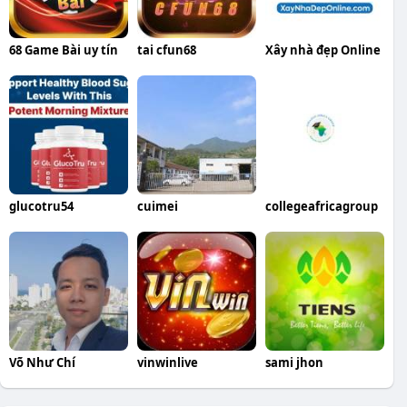
68 Game Bài uy tín
tai cfun68
Xây nhà đẹp Online
glucotru54
cuimei
collegeafricagroup
Võ Như Chí
vinwinlive
sami jhon