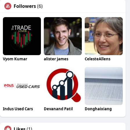
Followers
(6)
Vyom Kumar
alister james
CelesteAllens
Indus Used Cars
Devanand Patil
Donghaixiang
Likes
(1)