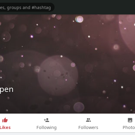
rpen
Likes
Following
Followers
Photo