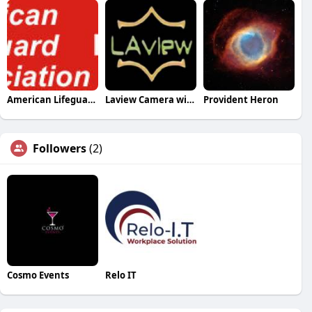
American Lifeguard Association
Laview Camera wifi setup
Provident Heron
Followers
(2)
Cosmo Events
Relo IT