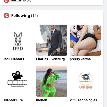
Albums
(0)
Following
(16)
Dod Outdoors
Charles Rivenburg
preety varma
Outdoor Hire
mehob
VRS Technologies LLC