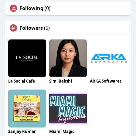
Following
(0)
Followers
(5)
La Social Cafe
Simi Bakshi
ARKA Softwares
Sanjay Kumar
Miami Magic