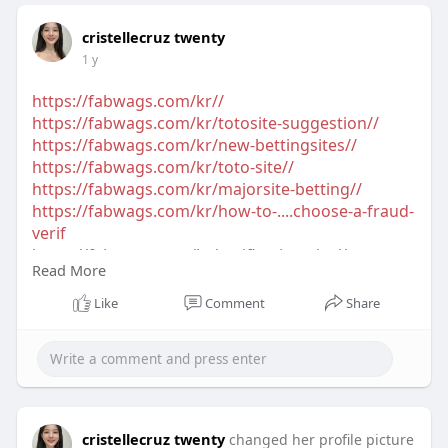
cristellecruz twenty
1 y
https://fabwags.com/kr//
https://fabwags.com/kr/totosite-suggestion//
https://fabwags.com/kr/new-bettingsites//
https://fabwags.com/kr/toto-site//
https://fabwags.com/kr/majorsite-betting//
https://fabwags.com/kr/how-to-....choose-a-fraud-
verif
https://fabwags.com/kr/verification-site//
Read More
https://fabwags.com/kr/powerballsite//
https://fabwags.com/kr/basketball-toto//
Like
Comment
Share
https://fabwags.com/kr/basketball-toto-betting//
https://fabwags.com/kr/soccer-toto-betting//
https://fabwags.com/kr/handicap-totosite//
https://fabwags.com/kr/toto-betting//
https://fabwags.com/kr//
cristellecruz twenty
changed her profile picture