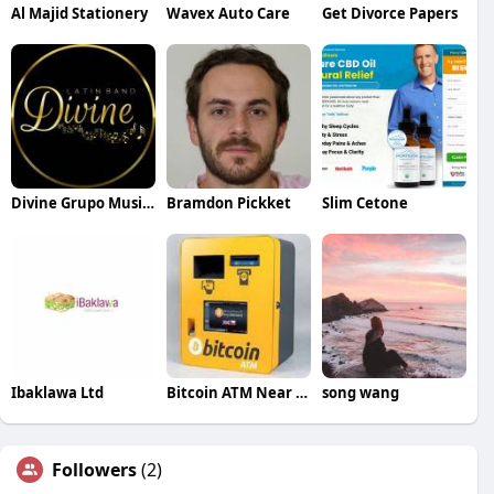
Al Majid Stationery
Wavex Auto Care
Get Divorce Papers
Divine Grupo Musical
Bramdon Pickket
Slim Cetone
Ibaklawa Ltd
Bitcoin ATM Near Me
song wang
Followers
(2)