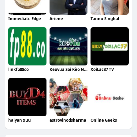
Immediate Edge
Ariene
Tannu Singhal
linkfp88co
Keovua Soi Kèo Nhà Cái
XoiLac37 TV
haiyan xuu
astrovinodsharma
Online Geeks