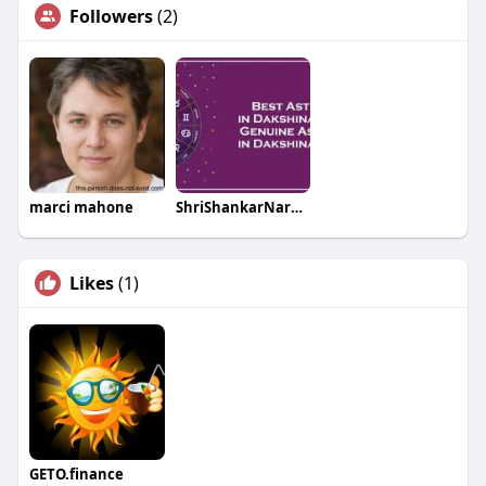
Followers
(2)
marci mahone
ShriShankarNarayan
Likes
(1)
GETO.finance