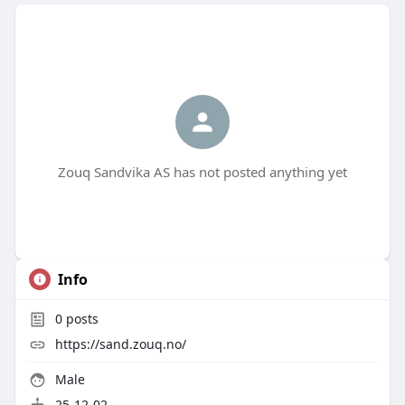
Zouq Sandvika AS has not posted anything yet
Info
0
posts
https://sand.zouq.no/
Male
25-12-02