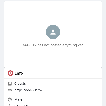
6686 TV has not posted anything yet
Info
0
posts
https://6686vn.tv/
Male
01-01-99