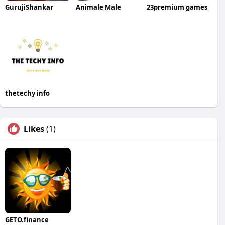
GurujiShankar
Animale Male
23premium games
thetechy info
Likes
(1)
GETO.finance