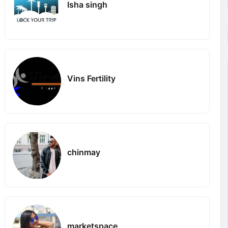
Isha singh
Vins Fertility
chinmay
marketspace