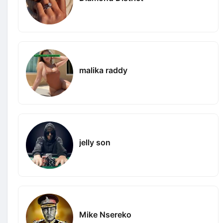
malika raddy
jelly son
Mike Nsereko