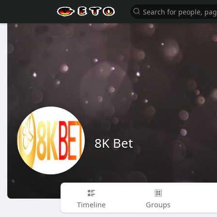
8K Bet
Timeline
Groups