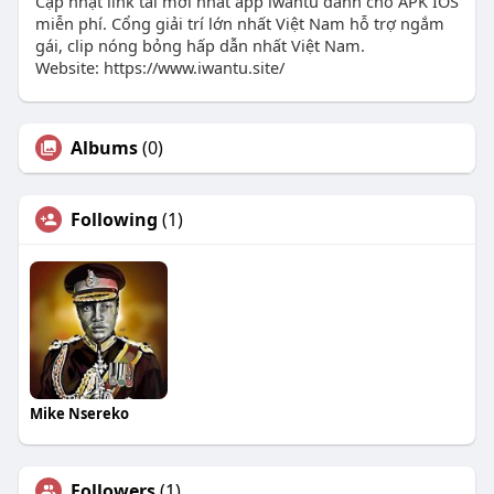
Cập nhật link tải mới nhất app iwantu dành cho APK IOS
miễn phí. Cổng giải trí lớn nhất Việt Nam hỗ trợ ngắm
gái, clip nóng bỏng hấp dẫn nhất Việt Nam.
Website: https://www.iwantu.site/
Albums
(0)
Following
(1)
Mike Nsereko
Followers
(1)