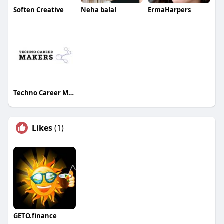
Soften Creative
Neha balal
ErmaHarpers
Techno Career Makers
Likes
(1)
GETO.finance