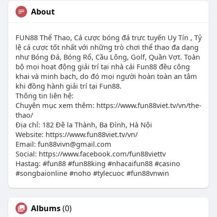
About
FUN88 Thể Thao, Cá cược bóng đá trực tuyến Uy Tín , Tỷ
lệ cá cược tốt nhất với những trò chơi thể thao đa dạng
như Bóng Đá, Bóng Rổ, Cầu Lông, Golf, Quần Vợt. Toàn
bộ mọi hoạt động giải trí tại nhà cái Fun88 đều công
khai và minh bạch, do đó mọi người hoàn toàn an tâm
khi đồng hành giải trí tại Fun88.
Thông tin liên hệ:
Chuyên mục xem thêm: https://www.fun88viet.tv/vn/the-
thao/
Địa chỉ: 182 Đê la Thành, Ba Đình, Hà Nội
Website: https://www.fun88viet.tv/vn/
Email: fun88vivn@gmail.com
Social: https://www.facebook.com/fun88viettv
Hastag: #fun88 #fun88king #nhacaifun88 #casino
#songbaionline #noho #tylecuoc #fun88vnwin
Albums
(0)