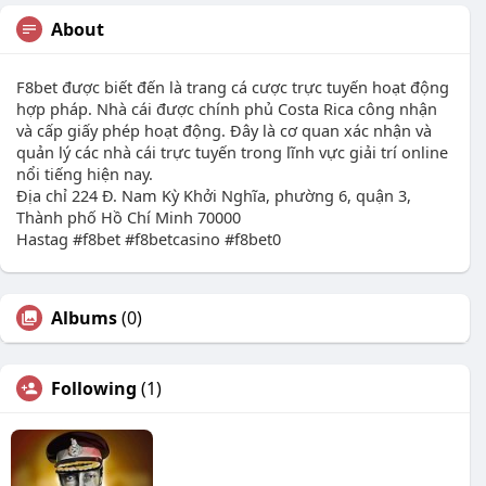
About
F8bet được biết đến là trang cá cược trực tuyến hoạt động
hợp pháp. Nhà cái được chính phủ Costa Rica công nhận
và cấp giấy phép hoạt động. Đây là cơ quan xác nhận và
quản lý các nhà cái trực tuyến trong lĩnh vực giải trí online
nổi tiếng hiện nay.
Địa chỉ 224 Đ. Nam Kỳ Khởi Nghĩa, phường 6, quận 3,
Thành phố Hồ Chí Minh 70000
Hastag #f8bet #f8betcasino #f8bet0
Albums
(0)
Following
(1)