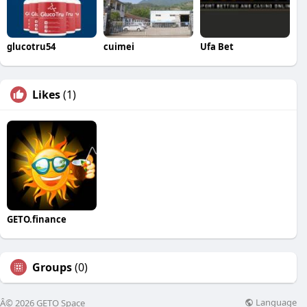
glucotru54
cuimei
Ufa Bet
Likes
(1)
GETO.finance
Groups
(0)
Language
Â© 2026 GETO Space