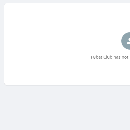
F8bet Club has not 