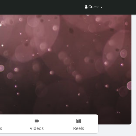
Guest
s
Videos
Reels