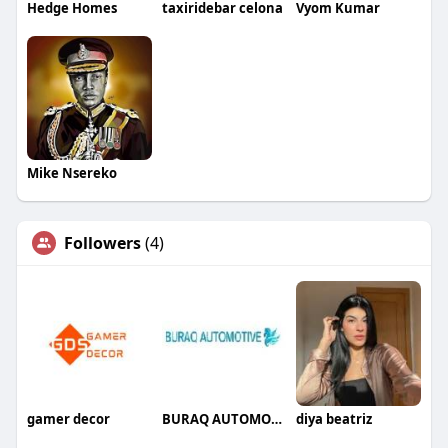
Hedge Homes
taxiridebar celona
Vyom Kumar
Mike Nsereko
Followers
(4)
gamer decor
BURAQ AUTOMOTIVE
diya beatriz