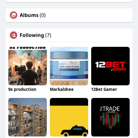
Albums
(0)
Following
(7)
9x production
Markalshee
12Bet Gamer