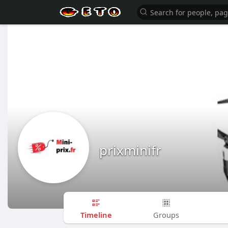
prixminifr
Timeline
Groups