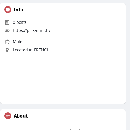
Info
0
posts
https://prix-mini.fr/
Male
Located in FRENCH
About