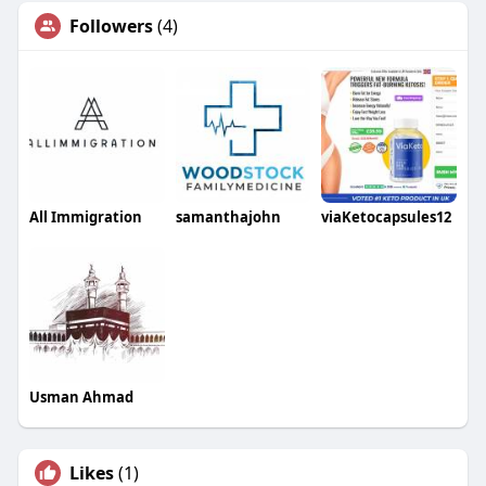
Followers
(4)
All Immigration
samanthajohn
viaKetocapsules12
Usman Ahmad
Likes
(1)