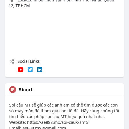
12, TP.HCM
Social Links
About
Soi cầu MT sẽ giúp các anh em có thể tìm được các con
số may mắn để tham gia chơi lô đề. Hãy cùng chúng tôi
tìm hiểu các pháp soi cầu MT hiệu quả nhất nha.
Website: https://ae888.mx/soi-cau/xsmt/
Email: ae888.mx@gmail.com