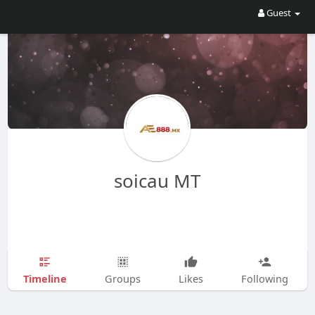
Guest
soicau MT
Timeline
Groups
Likes
Following