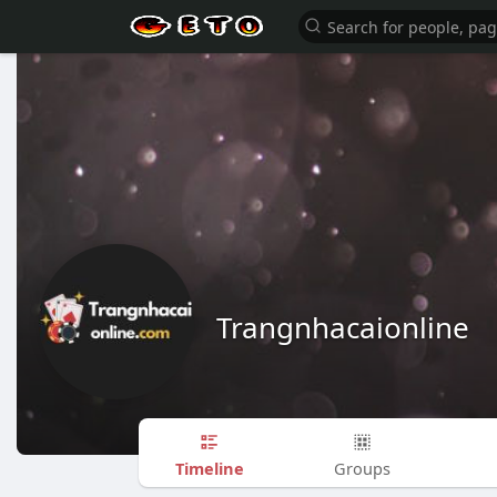
Trangnhacaionline
Timeline
Groups