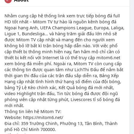
Nhằm cung cập hệ thống link xem trực tiếp bóng đá full
HD tốt nhất – Mitom TV tự hào là nguồn kênh bóng đá
Ngoại hạng Anh, UEFA Champions League, Europa, Laliga,
Ligue 1, Bundesliga... và hàng trăm giải đấu lớn nhỏ sẽ
được Mitom TV cập nhật và mang đến cho người xem
không bỏ lỡ bất kì trận bóng hấp dẫn nào. Với việc phổ
cập thiết bị thông minh hiện nay, fan hâm mộ chỉ cần có
thiết bị kết nối với Internet là có thể truy cập mitom6.net
xem bóng đá miễn phí. Ngoài ra, Mitom TV còn cung cấp
các thông tin được quan tâm như LịchThi Đấu để nắm bắt
thời gian thi đấu của các trận đấu sắp diễn ra, Bảng Xếp
Hạng cập nhật tình hình thứ hạng số điểm của đội bóng,
bảng Tỷ Lệ Kèo chính xác, Kết Quả bóng đá mới nhất,
video Highlight trận đấu, Tin tức bóng đá được đội ngũ
phóng viên cập nhật từng phút, Livescores tỉ số bóng đá
mới nhất.
Thông tin liên hệ Mitom TV:
Website: https://mitom6.net/
Đia chỉ: 359 Trường Chinh, Phường 13, Tân Bình, Thành
phố Hồ Chí Minh 700000.