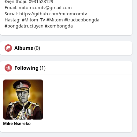
Điện thoại: 0931528129
Email: mitomcomtv@gmail.com
Social: https://github.com/mitomcomtv
Hastag: #Mitom_TV #Mitom #tructiepbongda
#bongdatructuyen #xembongda
Albums
(0)
Following
(1)
Mike Nsereko