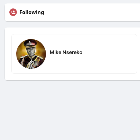
Following
Mike Nsereko