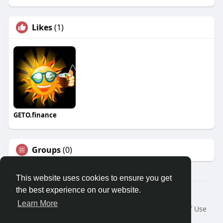
Likes
(1)
GETO.finance
Groups
(0)
This website uses cookies to ensure you get
the best experience on our website.
Â© 2026 GETO Space
Learn More
Home
About
Contact Us
Privacy Policy
Terms of Use
Blog