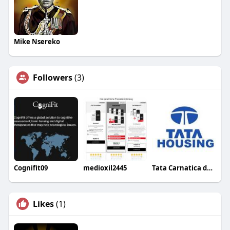
Mike Nsereko
Followers
(3)
Cognifit09
medioxil2445
Tata Carnatica devanahalli
Likes
(1)