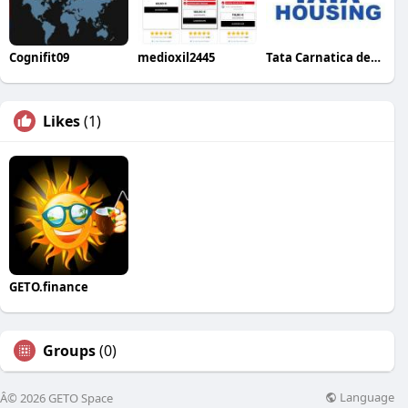
Cognifit09
medioxil2445
Tata Carnatica devanahalli
Likes
(1)
GETO.finance
Groups
(0)
Language
Â© 2026 GETO Space