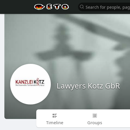
Lawyers Kotz GbR
Timeline
Groups