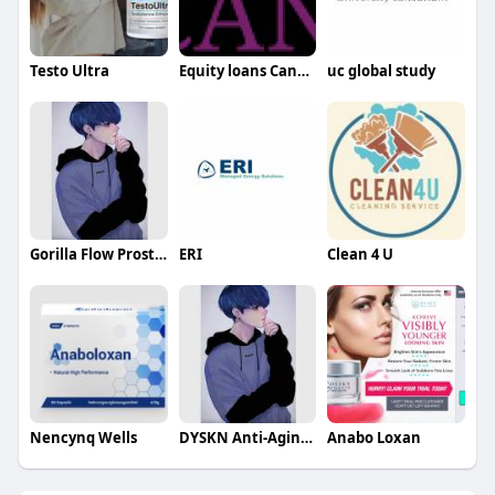
Testo Ultra
Equity loans Canada
uc global study
Gorilla Flow Prostate
ERI
Clean 4 U
Nencynq Wells
DYSKN Anti-Aging Cream
Anabo Loxan