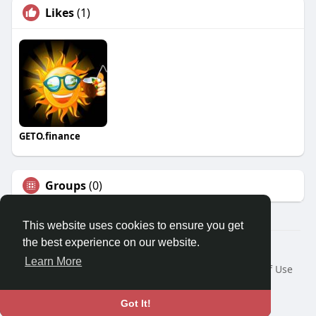
Likes
(1)
GETO.finance
Groups
(0)
This website uses cookies to ensure you get
the best experience on our website.
Â© 2026 GETO Space
Learn More
Home
About
Contact Us
Privacy Policy
Terms of Use
Blog
Language
Got It!