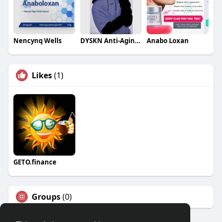
Nencynq Wells
DYSKN Anti-Aging Cream
Anabo Loxan
Likes
(1)
GETO.finance
Groups
(0)